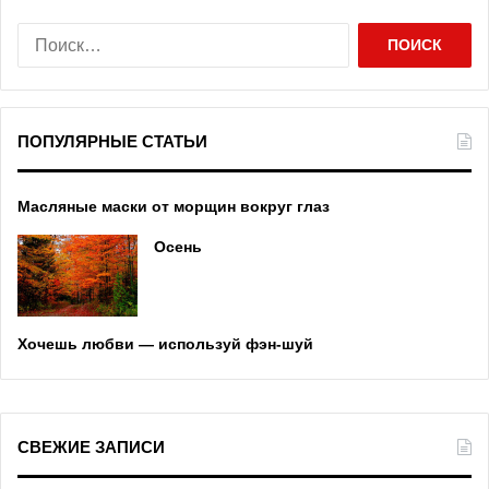
Н
а
й
т
и
ПОПУЛЯРНЫЕ СТАТЬИ
:
Масляные маски от морщин вокруг глаз
Осень
Хочешь любви — используй фэн-шуй
СВЕЖИЕ ЗАПИСИ