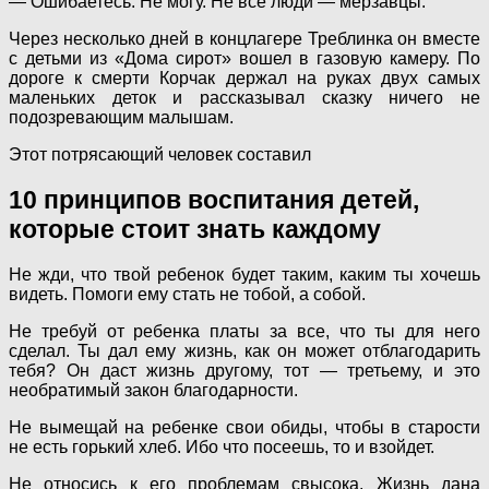
— Ошибаетесь. Не могу. Не все люди — мерзавцы.
Через несколько дней в концлагере Треблинка он вместе
с детьми из «Дома сирот» вошел в газовую камеру. По
дороге к смерти Корчак держал на руках двух самых
маленьких деток и рассказывал сказку ничего не
подозревающим малышам.
Этот потрясающий человек составил
10 принципов воспитания детей,
которые стоит знать каждому
Не жди, что твой ребенок будет таким, каким ты хочешь
видеть. Помоги ему стать не тобой, а собой.
Не требуй от ребенка платы за все, что ты для него
сделал. Ты дал ему жизнь, как он может отблагодарить
тебя? Он даст жизнь другому, тот — третьему, и это
необратимый закон благодарности.
Не вымещай на ребенке свои обиды, чтобы в старости
не есть горький хлеб. Ибо что посеешь, то и взойдет.
Не относись к его проблемам свысока. Жизнь дана