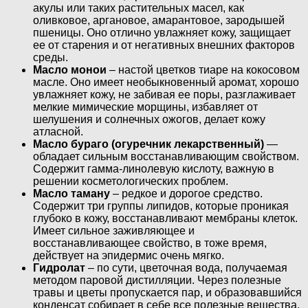
акулы или таких растительных масел, как
оливковое, аргановое, амарантовое, зародышей
пшеницы. Оно отлично увлажняет кожу, защищает
ее от старения и от негативных внешних факторов
среды.
Масло монои
– настой цветков тиаре на кокосовом
масле. Оно имеет необыкновенный аромат, хорошо
увлажняет кожу, не забивая ее поры, разглаживает
мелкие мимические морщины, избавляет от
шелушения и солнечных ожогов, делает кожу
атласной.
Масло бураго (огуречник лекарственный)
—
обладает сильным восстанавливающим свойством.
Содержит гамма-линолевую кислоту, важную в
решении косметологических проблем.
Масло таману
– редкое и дорогое средство.
Содержит три группы липидов, которые проникая
глубоко в кожу, восстанавливают мембраны клеток.
Имеет сильное заживляющее и
восстанавливающее свойство, в тоже время,
действует на эпидермис очень мягко.
Гидролат
– по сути, цветочная вода, получаемая
методом паровой дистилляции. Через полезные
травы и цветы пропускается пар, и образовавшийся
конденсат собирает в себе все полезные вещества.