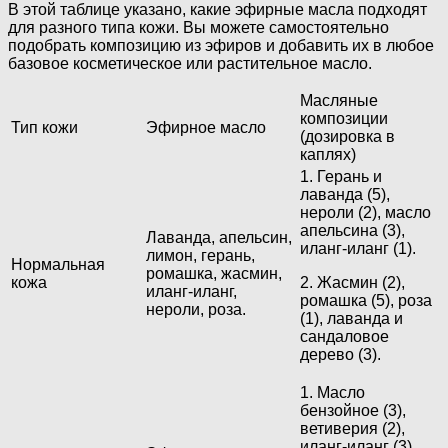
В этой таблице указано, какие эфирные масла подходят
для разного типа кожи. Вы можете самостоятельно
подобрать композицию из эфиров и добавить их в любое
базовое косметическое или растительное масло.
Масляные
композиции
Тип кожи
Эфирное масло
(дозировка в
каплях)
1. Герань и
лаванда (5),
нероли (2), масло
апельсина (3),
Лаванда, апельсин,
иланг-иланг (1).
лимон, герань,
Нормальная
ромашка, жасмин,
кожа
2. Жасмин (2),
иланг-иланг,
ромашка (5), роза
нероли, роза.
(1), лаванда и
сандаловое
дерево (3).
1. Масло
бензойное (3),
ветиверия (2),
иланг-иланг (3),