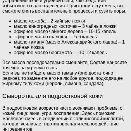
устранение акне и угревой сыпи, как следствия
избыточного сало отделения. Приготовив эту смесь, вы
сможете снять воспалительные процессы и сузить поры.
масло жожоба – 2 чайные ложки
масло виноградных косточек – 3 чайные ложки
эфирное масло чайного дерева – 10-15 капель
эфирное масло шалфея — 5-6 капель
масло таману (масло Александрийского лавра) – 1
чайная ложка
эфирное масло бергамота — 10-12 капель
Все масла последовательно смешайте. Состав наносите
точечно на угревую сыпь.
Если вы не найдете масло таману (оно достаточно
редкое), то замените его на любое другое, подходящее
жирному типу кожи (нероли, лимона, сандала).
Сыворотка для подростковой кожи
В подростковом возрасте часто возникают проблемы с
кожей лица: акне, угри, воспаления. Здесь поможет
масляная смесь в соединении с салициловой кислотой,
которая усиливает противовоспалительное действие
ингредиентов.