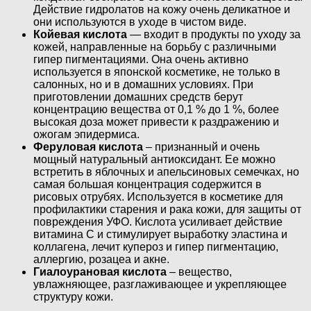
Действие гидролатов на кожу очень деликатное и
они используются в уходе в чистом виде.
Койевая кислота
— входит в продукты по уходу за
кожей, направленные на борьбу с различными
гипер пигментациями. Она очень активно
используется в японской косметике, не только в
салонных, но и в домашних условиях. При
приготовлении домашних средств берут
концентрацию вещества от 0,1 % до 1 %, более
высокая доза может привести к раздражению и
ожогам эпидермиса.
Феруловая кислота
– признанный и очень
мощный натуральный антиоксидант. Ее можно
встретить в яблочных и апельсиновых семечках, но
самая большая концентрация содержится в
рисовых отрубях. Используется в косметике для
профилактики старения и рака кожи, для защиты от
повреждения УФО. Кислота усиливает действие
витамина С и стимулирует выработку эластина и
коллагена, лечит купероз и гипер пигментацию,
аллергию, розацеа и акне.
Гиалоурановая кислота
– вещество,
увлажняющее, разглаживающее и укрепляющее
структуру кожи.