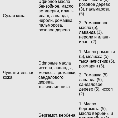
Эфирное масло
розовое дерево
бензойное, масло
(3), пальмароза
ветиверии, иланг-
(5).
Сухая кожа
иланг, лаванда,
нероли, ромашка,
2. Ромашковое
пальмороза,
масло (5),
розовое дерево.
лаванда (3),
нероли и иланг-
иланг (2).
1. Масло ромашки
(5), мелисса (5),
тысячелистник (5),
Эфирные масла
розмарин (3).
иссопа, лаванды,
Чувствительная
мелиссы, ромашки,
2. Ромашка (5),
кожа
сандалового
лаванда (5),
дерева,
сандаловое
тысячелистника.
дерево (5), иссоп
(2).
1. Масло
бергамота (5),
масло вербены и
Бергамот, вербена,