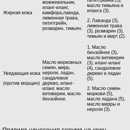
петитгрейна (3),
можжевельник,
масло тимьяна и
иланг-иланг,
иланга (3).
Жирная кожа
камфора,лавнда,
лимонная трава,
2. Лаванда (3),
петитгрейн,
лимонная трава
розмарин, тимьян.
(3), розмарин (3),
тимьян и мирт (2).
1. Масло
бензойное (3),
масло ветиверии
Масло морковных
(3), иланг-иланг
семян, мирр,
(4), сандаловое
нероли, ладан,
Увядающая кожа
дерево и ладан
сандаловое
(5).
(против морщин)
дерево, иланг-
иланг, масло
2. Масло семян
ветиверии, масло
моркови (5),
бензойное.
масло ладана (5),
масло мирры и
нероли (3).
Правила нанесения серума на кожу