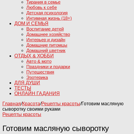
Тирания в семье
Любовь к себе
Детская психология
Интимная жизнь (18+)
ДОМ И СЕМЬЯ
Воспитание детей
Домашнее хозяйство
Интерьер и дизайн
Домашние питомцы
Домашний цветник
ОТДЫХ & ХОББИ
Авто & мото
Праздники и подарки
Путешествия
Эзотерика
ДЛЯ ДУШИ
ТЕСТЫ
ОНЛАЙН ГАДАНИЯ
Главная
/
Красота
/
Рецепты красоты
/
Готовим масляную
сыворотку своими руками
Рецепты красоты
Готовим масляную сыворотку