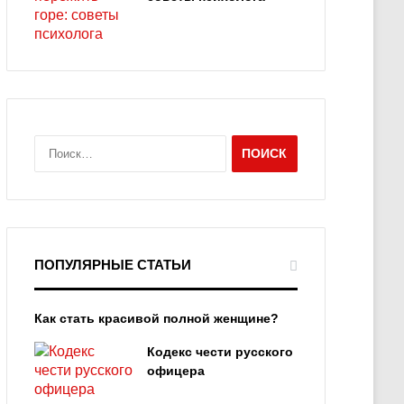
Н
а
й
т
и
:
ПОПУЛЯРНЫЕ СТАТЬИ
Как стать красивой полной женщине?
Кодекс чести русского
офицера