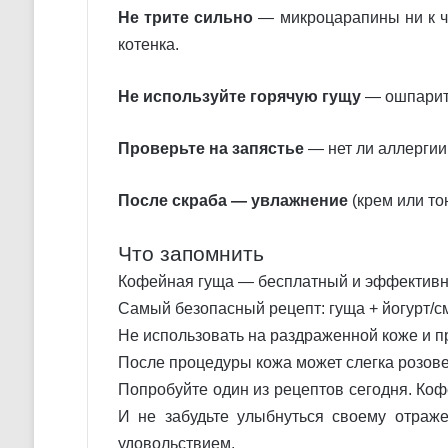
Не трите сильно
— микроцарапины ни к че
котенка.
Не используйте горячую гущу
— ошпарите
Проверьте на запястье
— нет ли аллергии
После скраба — увлажнение
(крем или то
Что запомнить
Кофейная гуща — бесплатный и эффективны
Самый безопасный рецепт: гуща + йогурт/с
Не использовать на раздраженной коже и п
После процедуры кожа может слегка розове
Попробуйте один из рецептов сегодня. Коф
И не забудьте улыбнуться своему отраже
удовольствием.