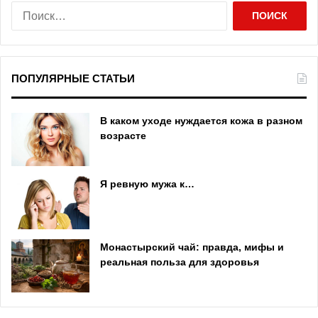
Н
а
й
т
и
ПОПУЛЯРНЫЕ СТАТЬИ
:
В каком уходе нуждается кожа в разном
возрасте
Я ревную мужа к…
Монастырский чай: правда, мифы и
реальная польза для здоровья