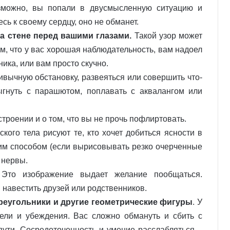
можно, вы попали в двусмысленную ситуацию и
сь к своему сердцу, оно не обманет.
на стене перед вашими глазами.
Такой узор может
ом, что у вас хорошая наблюдательность, вам надоел
ика, или вам просто скучно.
вычную обстановку, развеяться или совершить что-
ыгнуть с парашютом, поплавать с аквалангом или
троении и о том, что вы не прочь пофлиртовать.
ского тела рисуют те, кто хочет добиться ясности в
ким способом (если вырисовывать резко очерченные
 нервы.
то изображение выдает желание пообщаться.
навестить друзей или родственников.
реугольники и другие геометрические фигуры
. У
цели и убеждения. Вас сложно обмануть и сбить с
пути. Сосредоточенность и умение расслабляться –