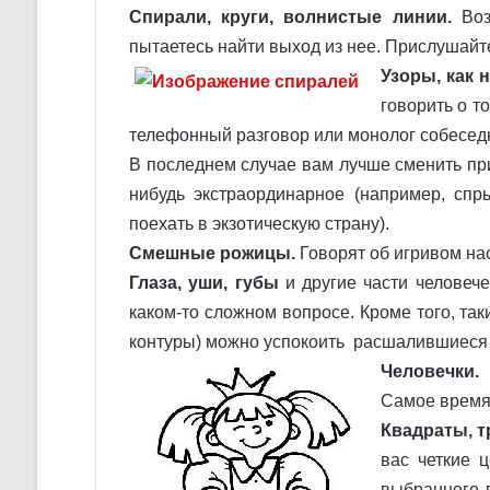
Спирали, круги, волнистые линии.
Воз
пытаетесь найти выход из нее. Прислушайте
Узоры, как 
говорить о т
телефонный разговор или монолог собеседн
В последнем случае вам лучше сменить при
нибудь экстраординарное (например, спр
поехать в экзотическую страну).
Смешные рожицы.
Говорят об игривом нас
Глаза, уши, губы
и другие части человече
каком-то сложном вопросе. Кроме того, та
контуры) можно успокоить расшалившиеся
Человечки.
Э
Самое время 
Квадраты, т
вас четкие 
выбранного 