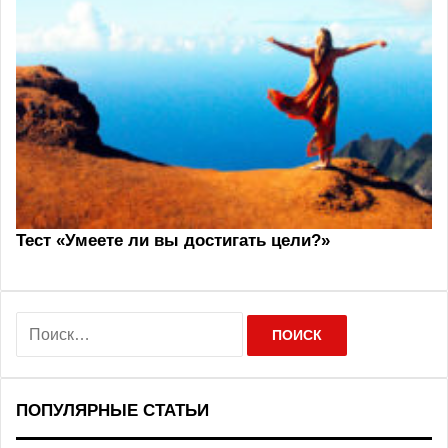
Тест «Умеете ли вы достигать цели?»
Н
а
й
т
и
ПОПУЛЯРНЫЕ СТАТЬИ
: