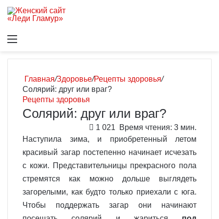
Меню
В
Главная
/
Здоровье
/
Рецепты здоровья
/
Солярий: друг или враг?
Рецепты здоровья
Солярий: друг или враг?
1 021
Время чтения: 3 мин.
Наступила зима, и приобретенный летом
красивый загар постепенно начинает исчезать
с кожи. Представительницы прекрасного пола
стремятся как можно дольше выглядеть
загорелыми, как будто только приехали с юга.
Чтобы поддержать загар они начинают
посещать солярий и жариться
под