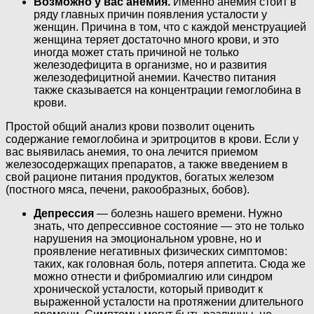
Возможно у вас анемия.
Именно анемия стоит в
ряду главных причин появления усталости у
женщин. Причина в том, что с каждой менструацией
женщина теряет достаточно много крови, и это
иногда может стать причиной не только
железодефицита в организме, но и развития
железодефицитной анемии. Качество питания
также сказывается на концентрации гемоглобина в
крови.
Простой общий анализ крови позволит оценить
содержание гемоглобина и эритроцитов в крови. Если у
вас выявилась анемия, то она лечится приемом
железосодержащих препаратов, а также введением в
свой рационе питания продуктов, богатых железом
(постного мяса, печени, ракообразных, бобов).
Депрессия
— болезнь нашего времени. Нужно
знать, что депрессивное состояние — это не только
нарушения на эмоциональном уровне, но и
проявление негативных физических симптомов:
таких, как головная боль, потеря аппетита. Сюда же
можно отнести и фибромиалгию или синдром
хронической усталости, который приводит к
выраженной усталости на протяжении длительного