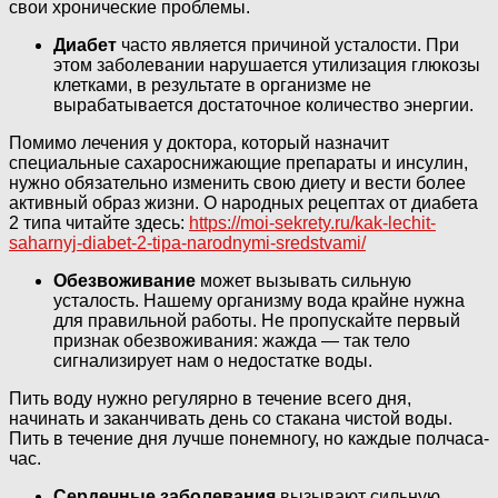
свои хронические проблемы.
Диабет
часто является причиной усталости. При
этом заболевании нарушается утилизация глюкозы
клетками, в результате в организме не
вырабатывается достаточное количество энергии.
Помимо лечения у доктора, который назначит
специальные сахароснижающие препараты и инсулин,
нужно обязательно изменить свою диету и вести более
активный образ жизни. О народных рецептах от диабета
2 типа читайте здесь:
https://moi-sekrety.ru/kak-lechit-
saharnyj-diabet-2-tipa-narodnymi-sredstvami/
Обезвоживание
может вызывать сильную
усталость. Нашему организму вода крайне нужна
для правильной работы. Не пропускайте первый
признак обезвоживания: жажда — так тело
сигнализирует нам о недостатке воды.
Пить воду нужно регулярно в течение всего дня,
начинать и заканчивать день со стакана чистой воды.
Пить в течение дня лучше понемногу, но каждые полчаса-
час.
Сердечные заболевания
вызывают сильную