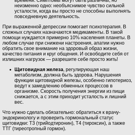
времени. Симптомы могут быть различны, но
неизменно одно: необъяснимое чувство сильной
усталости, когда вы просто не способны выполнять
повседневную деятельность.
При выраженной депрессии помогает психотерапия. В
сложных случаях назначаются медикаменты. В такой
помощи нуждается примерно 10% населения планеты. В
любом случае при снижени настроения, апатии нужно
обратить свое внимание на здоровый образ жизни,
качество питания и круг общения. И освободите себя от
излишних нагрузок — разрешите себе просто жить!
Щитовидная железа
, регулирующая наш
метаболизм, должна быть здорова. Нарушения
функции щитовидной железы, особенно гипотериоз,
ведут к замедлению обменных процессов в
организме. Скорость получения энергии из пищи
снижается, а с этим приходит усталость и лишний
вес.
Что нужно сделать обязательно: обратиться к врачу-
эндокринологу и проверить гормональный статус
щитовидки: T3 (трийодтиронин), Т4 (тироксин), а также
ТТГ (тиреотропный гормон).