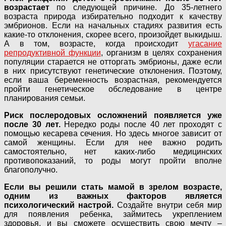
возрастает
по следующей причине. До 35-летнего
возраста природа избирательно подходит к качеству
эмбрионов. Если на начальных стадиях развития есть
какие-то отклонения, скорее всего, произойдет выкидыш.
А в том, возрасте, когда происходит
угасание
репродуктивной функции
, организм в целях сохранения
популяции старается не отторгать эмбрионы, даже если
в них присутствуют генетические отклонения. Поэтому,
если ваша беременность возрастная, рекомендуется
пройти генетическое обследование в центре
планирования семьи.
Риск послеродовых осложнений появляется уже
после 30 лет.
Нередко роды после 40 лет проходят с
помощью кесарева сечения. Но здесь многое зависит от
самой женщины. Если для нее важно родить
самостоятельно, нет каких-либо медицинских
противопоказаний, то роды могут пройти вполне
благополучно.
Если вы решили стать мамой в зрелом возрасте,
одним из важных факторов является
психологический настрой.
Создайте внутри себя мир
для появления ребенка, займитесь укреплением
здоровья, и вы сможете осуществить свою мечту –