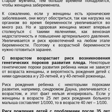
старше мужчина, тем больше времени понадобится,
чтобы женщина забеременела.
К сожалению, если у женщины есть хронические
заболевания, они могут обостриться, так как нагрузка на
организм во время беременности увеличивается во
много раз. Но и здоровая женщина может впервые
столкнуться с такими явлениями, как венозная
недостаточность и повышение артериального давления.
Увеличивается и риск кровотечений на любом этапе
беременности. Поэтому к возрастной беременности
нужно готовиться заранее.
С возрастом возрастает риск возникновения
генетических пороков развития плода.
Некоторые
генетические пороки развития ребенка никак не зависят
от возраста женщины, и вероятность рождения детей с
ними одинакова и у 20-летней, и у 40-летней роженицы.
Риск рождения ребенка с некоторыми пороками
развития, например, синдромом Дауна, увеличивается с
возрастом, и этот факт нельзя игнорировать. Если у
женщины в возрасте 25 лет риск рождения больного
малыша составляет 1/1000, то в возрасте 40 лет – 1/100.
Риск рождения детей с проблемами после 35 лет