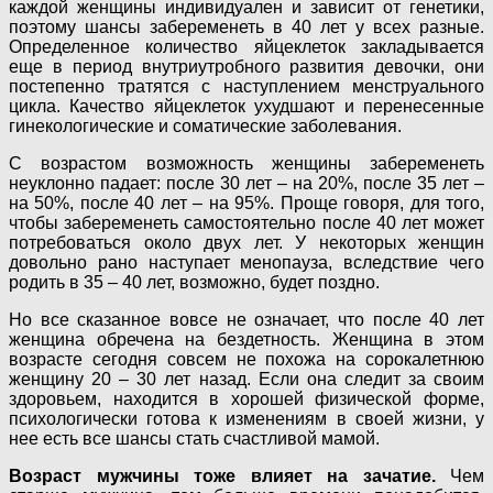
каждой женщины индивидуален и зависит от генетики,
поэтому шансы забеременеть в 40 лет у всех разные.
Определенное количество яйцеклеток закладывается
еще в период внутриутробного развития девочки, они
постепенно тратятся с наступлением менструального
цикла. Качество яйцеклеток ухудшают и перенесенные
гинекологические и соматические заболевания.
С возрастом возможность женщины забеременеть
неуклонно падает: после 30 лет – на 20%, после 35 лет –
на 50%, после 40 лет – на 95%. Проще говоря, для того,
чтобы забеременеть самостоятельно после 40 лет может
потребоваться около двух лет. У некоторых женщин
довольно рано наступает менопауза, вследствие чего
родить в 35 – 40 лет, возможно, будет поздно.
Но все сказанное вовсе не означает, что после 40 лет
женщина обречена на бездетность. Женщина в этом
возрасте сегодня совсем не похожа на сорокалетнюю
женщину 20 – 30 лет назад. Если она следит за своим
здоровьем, находится в хорошей физической форме,
психологически готова к изменениям в своей жизни, у
нее есть все шансы стать счастливой мамой.
Возраст мужчины тоже влияет на зачатие.
Чем