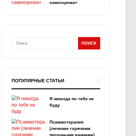
самооценка»
Н
а
й
т
и
:
ПОПУЛЯРНЫЕ СТАТЬИ
Я никогда по тебе не
буду
Псаммотерапия
(лечение горячими
песочными ваннами)