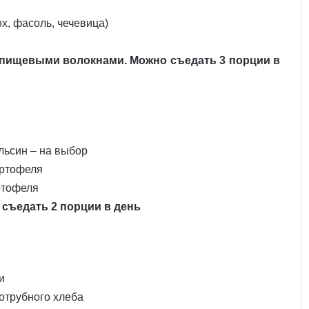
х, фасоль, чечевица)
 пищевыми волокнами. Можно съедать 3 порции в
ельсин – на выбор
артофеля
ртофеля
съедать 2 порции в день
и
 отрубного хлеба